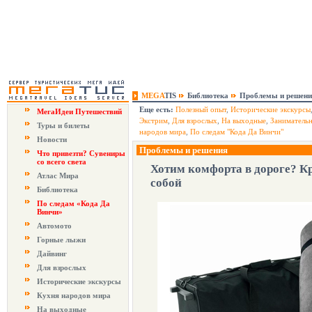
MEGA
TIS
Библиотека
Проблемы и решени
Еще есть:
Полезный опыт
,
Исторические экскурсы
МегаИдеи Путешествий
Экстрим
,
Для взрослых
,
На выходные
,
Заниматель
Туры и билеты
народов мира
,
По следам "Кода Да Винчи"
Новости
Проблемы и решения
Что привезти? Сувениры
со всего света
Хотим комфорта в дороге? К
Атлас Мира
собой
Библиотека
По следам «Кода Да
Винчи»
Автомото
Горные лыжи
Дайвинг
Для взрослых
Исторические экскурсы
Кухня народов мира
На выходные