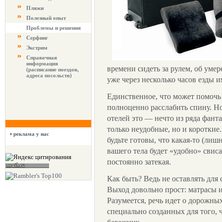
Пляжи
Полезный опыт
Проблемы и решения
Серфинг
Экстрим
Справочная
информация
времени сидеть за рулем, об уме
(расписание поездов,
адреса посольств)
уже через несколько часов езды и
Единственное, что может помоч
полноценно расслабить спину. Н
отелей это — нечто из ряда фант
только неудобные, но и короткие.
реклама у нас
будьте готовы, что какая-то (лиш
вашего тела будет «удобно» свиса
постоянно затекая.
Как быть? Ведь не оставлять для
Выход довольно прост: матрасы и
Разумеется, речь идет о дорожны
специально созданных для того,